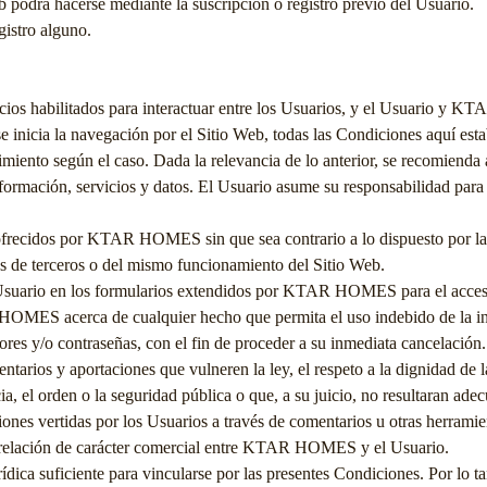
b podrá hacerse mediante la suscripción o registro previo del Usuario.
gistro alguno.
ios habilitados para interactuar entre los Usuarios, y el Usuario y
KTA
e inicia la navegación por el Sitio Web, todas las Condiciones aquí estab
iento según el caso. Dada la relevancia de lo anterior, se recomienda a
ormación, servicios y datos. El Usuario asume su responsabilidad para r
ofrecidos por
KTAR HOMES
sin que sea contrario a lo dispuesto por l
s de terceros o del mismo funcionamiento del Sitio Web.
 Usuario en los formularios extendidos por
KTAR HOMES
para el acces
 HOMES
acerca de cualquier hecho que permita el uso indebido de la i
dores y/o contraseñas, con el fin de proceder a su inmediata cancelación.
ntarios y aportaciones que vulneren la ley, el respeto a la dignidad de 
a, el orden o la seguridad pública o que, a su juicio, no resultaran ade
iones vertidas por los Usuarios a través de comentarios u otras herrami
relación de carácter comercial entre
KTAR HOMES
y el Usuario.
dica suficiente para vincularse por las presentes Condiciones. Por lo t