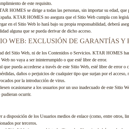
mplimiento de este requisito.
TAR HOMES
se dirige a todas las personas, sin importar su edad, que
spaña
.
KTAR HOMES
no asegura que el Sitio Web cumpla con legislac
vegar en el Sitio Web lo hará bajo su propia responsabilidad, deberá ase
idad alguna que se pueda derivar de dicho acceso.
ITIO WEB: EXCLUSIÓN DE GARANTÍAS 
dad del Sitio Web, ni de los Contenidos o Servicios.
KTAR HOMES
har
o Web no vaya a ser ininterrumpido o que esté libre de error.
l que pueda accederse a través de este Sitio Web, esté libre de error o
pérdidas, daños o perjuicios de cualquier tipo que surjan por el acceso,
vocados por la introducción de virus.
esen ocasionarse a los usuarios por un uso inadecuado de este Sitio We
 pudieran ocurrir.
 a disposición de los Usuarios medios de enlace (como, entre otros, li
ionados por terceros.