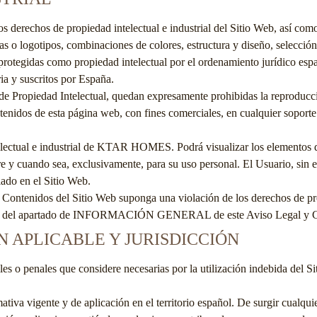
 los derechos de propiedad intelectual e industrial del Sitio Web, así co
as o logotipos, combinaciones de colores, estructura y diseño, selecci
 protegidas como propiedad intelectual por el ordenamiento jurídico espa
ria y suscritos por España.
de Propiedad Intelectual, quedan expresamente prohibidas la reproducció
ntenidos de esta página web, con fines comerciales, en cualquier soporte
ectual e industrial de
KTAR HOMES
. Podrá visualizar los elementos 
re y cuando sea, exclusivamente, para su uso personal. El Usuario, sin e
lado en el Sitio Web.
s Contenidos del Sitio Web suponga una violación de los derechos de pr
acto del apartado de INFORMACIÓN GENERAL de este Aviso Legal y C
N APLICABLE Y JURISDICCIÓN
viles o penales que considere necesarias por la utilización indebida del 
ativa vigente y de aplicación en el territorio español. De surgir cualquie