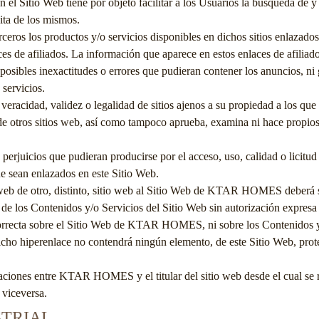
n el Sitio Web tiene por objeto facilitar a los Usuarios la búsqueda de y
ita de los mismos.
rceros los productos y/o servicios disponibles en dichos sitios enlazados
s de afiliados. La información que aparece en estos enlaces de afiliados
osibles inexactitudes o errores que pudieran contener los anuncios, ni
 servicios.
veracidad, validez o legalidad de sitios ajenos a su propiedad a los qu
de otros sitios web, así como tampoco aprueba, examina ni hace propios 
erjuicios que pudieran producirse por el acceso, uso, calidad o licitu
e sean enlazados en este Sitio Web.
eb de otro, distinto, sitio web al Sitio Web de
KTAR HOMES
deberá 
e los Contenidos y/o Servicios del Sitio Web sin autorización expres
rrecta sobre el Sitio Web de
KTAR HOMES
, ni sobre los Contenidos 
dicho hiperenlace no contendrá ningún elemento, de este Sitio Web, pro
laciones entre
KTAR HOMES
y el titular del sitio web desde el cual s
 viceversa.
STRIAL