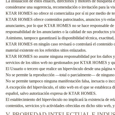
La instalación de estos enlaces, directorios y motores de búsqueda e
considerarse una sugerencia, recomendación o invitación para la vis
KTAR HOMES
no ofrece ni comercializa por sí ni por medio de te
KTAR HOMES
ofrece contenidos patrocinados, anuncios y/o enlace
anunciantes, por lo que
KTAR HOMES
no se hace responsable de p
responsabilidad de los anunciantes o la calidad de sus productos y/o
Asimismo, tampoco garantizará la disponibilidad técnica, exactitud, 
KTAR HOMES
en ningún caso revisará o controlará el contenido 
material existente en los referidos sitios enlazados.
KTAR HOMES
no asume ninguna responsabilidad por los daños y p
servicios de los sitios web no gestionados por
KTAR HOMES
y qu
El Usuario o tercero que realice un hipervínculo desde una página w
No se permite la reproducción —total o parcialmente— de ninguno d
No se permite tampoco ninguna manifestación falsa, inexacta o inco
A excepción del hipervínculo, el sitio web en el que se establezca 
español, salvo autorización expresa de
KTAR HOMES
.
El establecimiento del hipervínculo no implicará la existencia de re
contenidos, servicios y/o actividades ofrecidas en dicho sitio web, y
V. PROPIEDAD INTELECTUAL E INDU